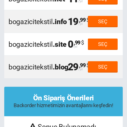
19
,99
bogazicitekstil
.info
SEÇ
0
,99
bogazicitekstil
.site
SEÇ
29
,99
bogazicitekstil
.blog
SEÇ
Ön Sipariş Önerileri
Backorder hizmetimizin avantajlarını keşfedin!
Sonuç Bulunamadı.