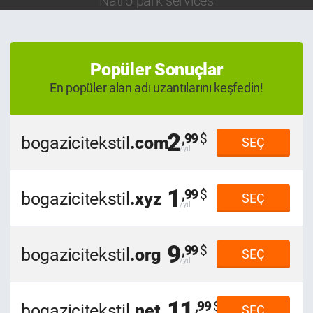
Natro park services
Popüler Sonuçlar
En popüler alan adı uzantılarını keşfedin!
2
,99
bogazicitekstil
.com
SEÇ
1
,99
bogazicitekstil
.xyz
SEÇ
9
,99
bogazicitekstil
.org
SEÇ
11
,99
bogazicitekstil
.net
SEÇ